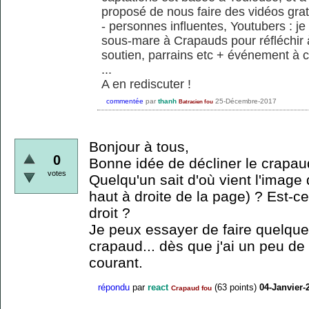
proposé de nous faire des vidéos grat
- personnes influentes, Youtubers : je
sous-mare à Crapauds pour réfléchir 
soutien, parrains etc + événement à c
...
A en rediscuter !
commentée
par
thanh
25-Décembre-2017
Batracien fou
Bonjour à tous,
0
Bonne idée de décliner le crapaud
votes
Quelqu'un sait d'où vient l'image 
haut à droite de la page) ? Est-ce
droit ?
Je peux essayer de faire quelque
crapaud... dès que j'ai un peu de
courant.
répondu
par
react
(
63
points)
04-Janvier-
Crapaud fou