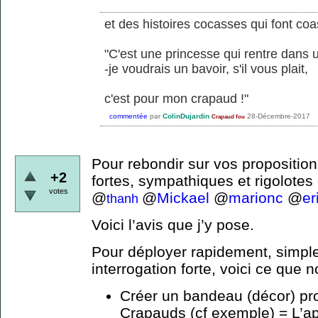
et des histoires cocasses qui font coa
"C'est une princesse qui rentre dans u
-je voudrais un bavoir, s'il vous plait,
c'est pour mon crapaud !"
commentée
par
ColinDujardin
28-Décembre-2017
Crapaud fou
Pour rebondir sur vos proposition
+2
fortes, sympathiques et rigolotes
votes
@
@
Mickael
@
marionc
@
er
thanh
Voici l’avis que j’y pose.
Pour déployer rapidement, simple
interrogation forte, voici ce que n
Créer un bandeau (décor) profi
Crapauds (cf exemple) = L’a