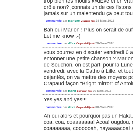
trop bien tes modifs @dEve et en vra
drôle non? jconnais un de ces fistons
jamais sur un malentendu ça peut tou
commentée
par
marionc
28-Mars-2018
Crapaud fou
Bah oui Marion ! Plus on serait de oufs
Let me know ;-)
commentée
par
dEve
28-Mars-2018
Crapaud déjanté
vous pourrez en discuter vendredi 6 avr
entonner une petite chanson ? Mario
de Souchon, on est parti pour la Lune 
vendredi, avec la Catho à Lille, et tou
déjantés, on va mettre des moyens po
Crapaud façon "Bright mirror" cf Anto
commentée
par
thanh
29-Mars-2018
Batracien fou
Yes yes and yes!!!
commentée
par
dEve
30-Mars-2018
Crapaud déjanté
Ah oui alors et pourquoi pas un Hak
coa, coa, coaaaaaaa! Acoa! ougdou,
coaaaaaaa, coooooah, hayaaaacoa! sc