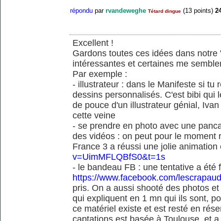
répondu
par
rvandeweghe
(
13
points)
2
Tétard dingue
Excellent !
Gardons toutes ces idées dans notre "
intéressantes et certaines me semble
Par exemple :
- illustrateur : dans le Manifeste si tu
dessins personnalisés. C'est bibi qui l
de pouce d'un illustrateur génial, Iv
cette veine
- se prendre en photo avec une pancart
des vidéos : on peut pour le moment 
France 3 a réussi une jolie animation
v=UimMFLQBfS0&t=1s
- le bandeau FB : une tentative a été
https://www.facebook.com/lescrapaud
pris. On a aussi shooté des photos e
qui expliquent en 1 mn qui ils sont, po
ce matériel existe et est resté en rése
captations est basée à Toulouse, et a