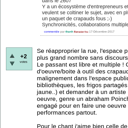
dans le 2607
Y a un écosystème d'entrepreneurs et
veulent se coltiner le sujet, avec en pl
un paquet de crapauds fous ;-)
Synchronicités, collaborations multiple
commentée
par
thanh
17-Décembre-2017
Batracien fou
Se réapproprier la rue, l'espace p
+2
plus grand nombre sans discours, 
votes
Le passant est libre et multiple !
d'oeuvre/boite à outil des crapaud
malignement dans l'espace public
bibliothèques, les frigos partagés
jaune..) et demander à un artiste
oeuvre, genre un abraham Poinch
engagé pour en faire une oeuvre 
performances partout.
Pour le chant j'aime bien celle d