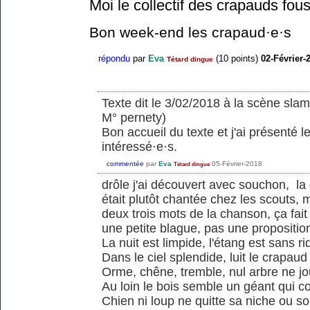
Moi le collectif des crapauds fou
Bon week-end les crapaud·e·s
répondu
par
Eva
(
10
points)
02-Février-
Tétard dingue
Texte dit le 3/02/2018 à la scène slam
M° pernety)
Bon accueil du texte et j'ai présenté 
intéressé·e·s.
commentée
par
Eva
05-Février-2018
Tétard dingue
drôle j'ai découvert avec souchon, la
était plutôt chantée chez les scouts,
deux trois mots de la chanson, ça fait 
une petite blague, pas une proposition
La nuit est limpide, l'étang est sans ri
Dans le ciel splendide, luit le crapaud
Orme, chêne, tremble, nul arbre ne j
Au loin le bois semble un géant qui c
Chien ni loup ne quitte sa niche ou so