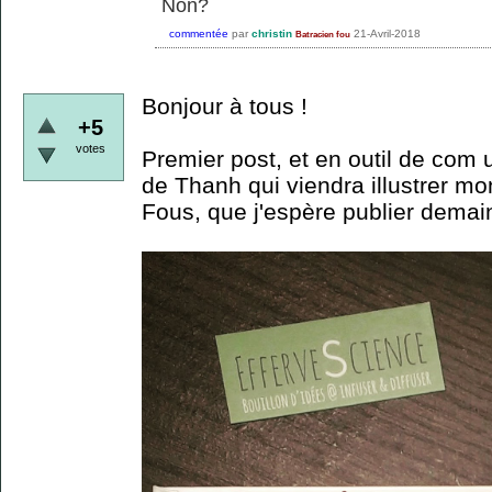
Non?
commentée
par
christin
21-Avril-2018
Batracien fou
Bonjour à tous !
+5
votes
Premier post, et en outil de com
de Thanh qui viendra illustrer mo
Fous, que j'espère publier demain