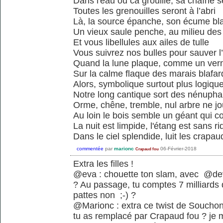
Dans l'eau ou ca grouille, sa chaîne s
Toutes les grenouilles seront à l’abri
Là, la source épanche, son écume bl
Un vieux saule penche, au milieu des
Et vous libellules aux ailes de tulle
Vous suivrez nos bulles pour sauver l
Quand la lune plaque, comme un vern
Sur la calme flaque des marais blafar
Alors, symbolique surtout plus logiqu
Notre long cantique sort des nénupha
Orme, chêne, tremble, nul arbre ne j
Au loin le bois semble un géant qui c
La nuit est limpide, l'étang est sans ri
Dans le ciel splendide, luit les crapau
commentée
par
marionc
06-Février-2018
Crapaud fou
Extra les filles !
@eva : chouette ton slam, avec @dev
? Au passage, tu comptes 7 milliards 
pattes non ;-) ?
@Marionc : extra ce twist de Souchon j
tu as remplacé par Crapaud fou ? je 