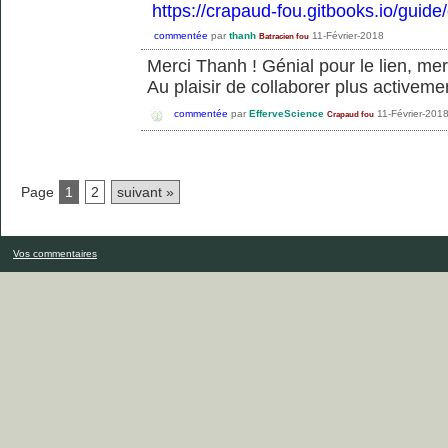
https://crapaud-fou.gitbooks.io/guide
commentée
par
thanh
11-Février-2018
Batracien fou
Merci Thanh ! Génial pour le lien, me
Au plaisir de collaborer plus activemen
commentée
par
EfferveScience
11-Février-201
Crapaud fou
Page
1
2
suivant »
Vos commentaires