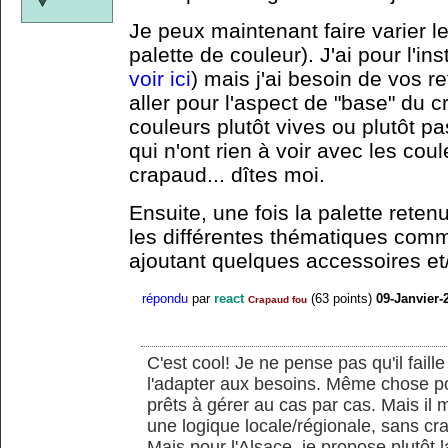
Je peux maintenant faire varier le
palette de couleur). J'ai pour l'ins
voir ici
) mais j'ai besoin de vos r
aller pour l'aspect de "base" du 
couleurs plutôt vives ou plutôt pa
qui n'ont rien à voir avec les cou
crapaud... dîtes moi.
Ensuite, une fois la palette reten
les différentes thématiques com
ajoutant quelques accessoires et/
répondu
par
react
(
63
points)
09-Janvier-
Crapaud fou
C'est cool! Je ne pense pas qu'il faill
l'adapter aux besoins. Même chose pour
prêts à gérer au cas par cas. Mais il 
une logique locale/régionale, sans crai
Mais pour l'Alsace, je propose plutôt 