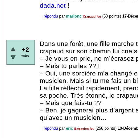
dada.net
!
répondu
par
marionc
(
50
points)
17-Déce
Crapaud fou
Dans une forêt, une fille marche 
+2
crapaud sur son chemin lui crie 
votes
– Je vous en prie, ne m’écrasez 
– Mais tu parles ??!!
– Oui, une sorcière m’a changé e
musicien. Mais si tu me fais un b
La fille réfléchit rapidement, pren
sa poche. Très étonné, le crapau
– Mais que fais-tu ??
– Ben, je gagnerai plus d’argent 
qu’avec un musicien…
répondu
par
eric
(
256
points)
19-Décemb
Batracien fou