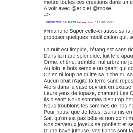
mettre toutes ces créations dans un e
A voir avec @eric et @mose
=>
commentée
par
thanh
07-Février-2018
Batracien fou
@marionc Super celle-ci aussi, sans
proposer quelques modification qui, se
La nuit est limpide, l'étang est sans ri
Dans la mare splendide, luit le crapa
Orme, chêne, tremble, nul arbre ne j
Au loin le bois semble un géant qui c
Chien ni loup ne quitte sa niche ou so
Aucun bruit n'agite la terre sans repo
Alors dans la vase ouvrant en extase
Leurs yeux de topaze, chantent Les 
Ils disent: Nous sommes bien trop ho
Nous troublons les sommes de nos h
Pour nous, que de fêtes, tsunamis en
Sait qu'on est pas bête et non point 
Nos cerveaux joyeux se gonflent et s
D'une bave juteuse, vos flancs sont l