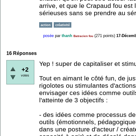
arrive, et que le Crapaud fou est
sérieuses sans se prendre au sér
action
créativité
posée
par
thanh
(
271
points)
17-Décemb
Batracien fou
16
Réponses
Yep ! super de capitaliser et stim
+2
votes
Tout en aimant le côté fun, de ju
rigolotes ou stimulantes d'action
envisager ces idées comme outils
l'atteinte de 3 objectifs :
- des idées comme processus de 
outils (émotionnels, pédagogiques
dans une posture d'acteur / créa