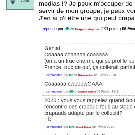
votes
medias !? Je peux m'occuper de 
servir de mon groupe, je peux v
J'en ai p't être une qui peut crap
répondu
par
dEve
(
239
points)
06-Fév
Crapaud déjanté
Génial
Coaaaa coaaaaa coaaaaa
(on a un truc énorme qui se profile p
France, truc de ouf, ça collerait parfa
commentée
par
thanh
06-Février-2018
Batracien fou
Coaaaaa cwooowOAAA
commentée
par
dEve
06-Février-2018
Crapaud déjanté
2020 : vous vous rappelez quand Sou
rencontre des crapaud fous au stade
crapauds adapté par le collectif?
:-D
commentée
par
Eva
08-Février-2018
Tétard dingue