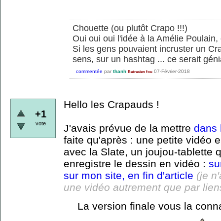
Chouette (ou plutôt Crapo !!!)
Oui oui oui l'idée à la Amélie Poulain,
Si les gens pouvaient incruster un Cra
sens, sur un hashtag ... ce serait géni
commentée
par
thanh
07-Février-2018
Batracien fou
Hello les Crapauds !
+1
vote
J'avais prévue de la mettre
dans l
faite qu'après : une petite vidéo
avec la Slate, un joujou-tablette q
enregistre le dessin en vidéo :
su
sur mon site, en fin d'article
(je n
une vidéo autrement que par lien
La version finale vous la conna