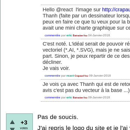
Hello @react l'image sur
http://crapa
Thanh (faite par un dessinateur lorsqu
peux en faire ce que tu veux pour la
avait une mini charte graphique sur ce
commentée
par
eric
04-Janvier-2018
Batracien fou
C'est noté. L'idéal serait de pouvoir 
vectoriel (*.AI, *.SVG), mais je ne sa
part. Sinon, je peux repartir de ce des
décliner.
Je vais voir.
commentée
par
react
09-Janvier-2018
Crapaud fou
Je vois ça avec Thanh qui est de reto
avis c'est pas du vecteur à la base ...)
commentée
par
eric
09-Janvier-2018
Batracien fou
Pas de soucis.
+3
J'ai repris le logo du site et je l'ai
votes