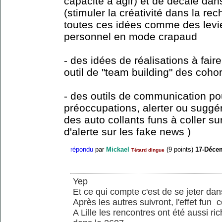
capacité à agir) et de décalé da
(stimuler la créativité dans la rec
toutes ces idées comme des lev
personnel en mode crapaud
- des idées de réalisations à fai
outil de "team building" des coho
- des outils de communication po
préoccupations, alerter ou suggé
des auto collants funs à coller s
d'alerte sur les fake news )
répondu
par
Mickael
(
9
points)
17-Déce
Tétard dingue
Yep
Et ce qui compte c'est de se jeter da
Après les autres suivront, l'effet fun 
A Lille les rencontres ont été aussi r