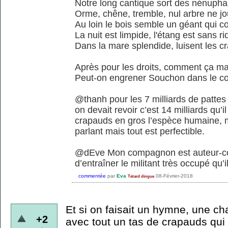
Notre long cantique sort des nénupha
Orme, chêne, tremble, nul arbre ne j
Au loin le bois semble un géant qui c
La nuit est limpide, l'étang est sans ri
Dans la mare splendide, luisent les c
Après pour les droits, comment ça m
Peut-on engrener Souchon dans le coll
@thanh pour les 7 milliards de pattes s
on devait revoir c’est 14 milliards qu’i
crapauds en gros l’espèce humaine, ma
parlant mais tout est perfectible.
@dEve Mon compagnon est auteur-comp
d’entraîner le militant très occupé qu’i
commentée
par
Eva
08-Février-2018
Tétard dingue
Et si on faisait un hymne, une ch
+2
avec tout un tas de crapauds qui 