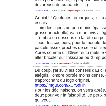
dévoreuse de crapauds... :-)
commentée
par
OChapelle
09-Janvier-2018
Crapaud déjanté
Génial ! ! Quelques remarques, si tu 
essais:
- faire les lignes un peu moins épaiss
grosseur actuelle) va à mon avis allég
- l'ombre en dessous de la tête un p
- pour les couleurs, pour le modèle de
pastels assez proches de celle utilisé
Après comme dit Olivier si tu mets le 
aller bricoler sur Inkscape ou Gimp po
commentée
par
eric
09-Janvier-2018
Batracien fou
Du coup, j'ai suivi les conseils d'Eric, 
allégés, l'ombre portée moins dense, e
s'approchant du logo originel.
https://imgur.com/xUrSdHh
Pour les déclinaisons, on verra après..
deux pour voir la faisabilité. Je peux b
qui veut.
commentée
par
react
10-Janvier-2018
Crapaud fou