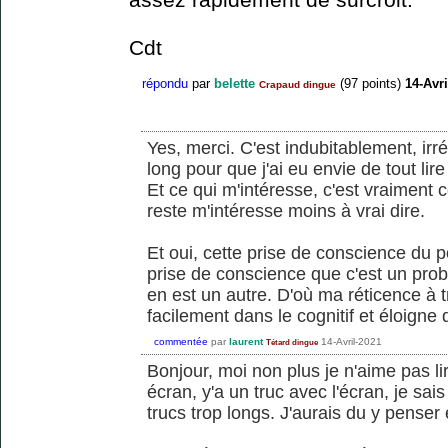
Cdt
répondu
par
belette
(
97
points)
14-Avri
Crapaud dingue
Yes, merci. C'est indubitablement, ir
long pour que j'ai eu envie de tout lire .
Et ce qui m'intéresse, c'est vraiment 
reste m'intéresse moins à vrai dire.
Et oui, cette prise de conscience du p
prise de conscience que c'est un prob
en est un autre. D'où ma réticence à 
facilement dans le cognitif et éloigne 
commentée
par
laurent
14-Avril-2021
Tétard dingue
Bonjour, moi non plus je n'aime pas l
écran, y'a un truc avec l'écran, je sai
trucs trop longs. J'aurais du y penser 