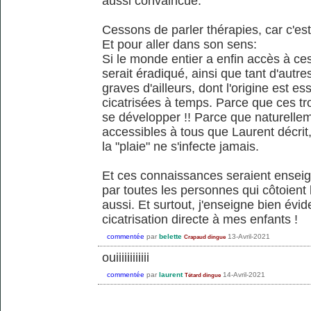
aussi convaincue.
Cessons de parler thérapies, car c'est
Et pour aller dans son sens:
Si le monde entier a enfin accès à c
serait éradiqué, ainsi que tant d'autr
graves d'ailleurs, dont l'origine est e
cicatrisées à temps. Parce que ces tr
se développer !! Parce que naturelleme
accessibles à tous que Laurent décrit, 
la "plaie" ne s'infecte jamais.
Et ces connaissances seraient ensei
par toutes les personnes qui côtoient 
aussi. Et surtout, j'enseigne bien év
cicatrisation directe à mes enfants !
commentée
par
belette
13-Avril-2021
Crapaud dingue
ouiiiiiiiiiiii
commentée
par
laurent
14-Avril-2021
Tétard dingue