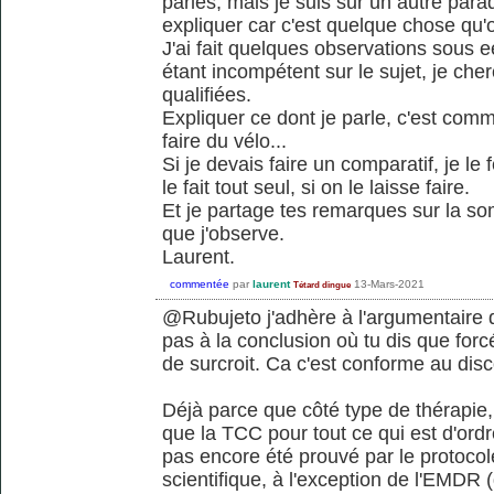
parles, mais je suis sur un autre paradi
expliquer car c'est quelque chose qu'o
J'ai fait quelques observations sous ee
étant incompétent sur le sujet, je ch
qualifiées.
Expliquer ce dont je parle, c'est com
faire du vélo...
Si je devais faire un comparatif, je le 
le fait tout seul, si on le laisse faire.
Et je partage tes remarques sur la som
que j'observe.
Laurent.
commentée
par
laurent
13-Mars-2021
Tétard dingue
@Rubujeto j'adhère à l'argumentaire 
pas à la conclusion où tu dis que for
de surcroit. Ca c'est conforme au dis
Déjà parce que côté type de thérapie, i
que la TCC pour tout ce qui est d'ord
pas encore été prouvé par le protocole
scientifique, à l'exception de l'EMDR