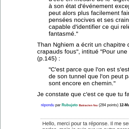
à son état d'événement except
peut alors plus facilement fai
pensées nocives et ses craint
capable d'identifier ce qui r
fantasmé."
Than Nghiem a écrit un chapitre 
crapauds fous", intitué "Pour une é
(p.145) :
"C'est parce que l'on est s'es
de son tunnel que l'on peut p
sont encore en chemin."
Je constate que c'est ce que tu fa
répondu
par
Rubujeto
(
284
points)
12-M
Batracien fou
Hello, merci pour ta réponse. Il me 