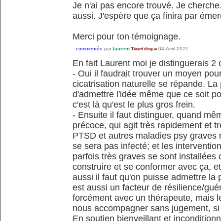
Je n'ai pas encore trouvé. Je cherche.
aussi. J'espère que ça finira par émer
Merci pour ton témoignage.
commentée
par
laurent
04-Avril-2021
Tétard dingue
En fait Laurent moi je distinguerais 2
- Oui il faudrait trouver un moyen po
cicatrisation naturelle se répande. La
d'admettre l'idée même que ce soit poss
c'est là qu'est le plus gros frein.
- Ensuite il faut distinguer, quand mêm
précoce, qui agit très rapidement et tr
PTSD et autres maladies psy graves 
se sera pas infecté; et les interventio
parfois très graves se sont installées 
construire et se conformer avec ça, et
aussi il faut qu'on puisse admettre la p
est aussi un facteur de résilience/gué
forcément avec un thérapeute, mais l
nous accompagner sans jugement, si o
En soutien bienveillant et inconditio