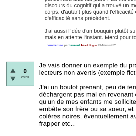
discours du cognitif qui a trouvé un m
corps, d'autant plus quand l'efficacit
d'efficacité sans précédent.
J'ai aussi l'idée d'un bouquin plutôt s
mais en attente l'instant. Merci pour to
commentée
par
laurent
13-Mars-2021
Tétard dingue
Je vais donner un exemple du pr
0
lecteurs non avertis (exemple ficti
votes
J'ai un boulot prenant, peu de te
déchargent pas mal en revenant de l
qu'un de mes enfants me sollici
embête son frère ou sa soeur, et 
colères noires, éventuellement a
frapper etc...