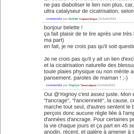
ne pas diaboliser le lien non plus, car, 
ultra catalyseur de cicatrisation, selo
commentée
par
belette
13-Avril-2021
Crapaud dingue
bonjour belette !
ça fait plaisir de te lire après une tr
ma part)
en fait, je ne crois pas qu'il soit quest
Je ne crois pas qu'il y ait un lien d'ex
et la cicatrisation naturelle des bless
toute plaies physique ou non mérite 
pansement. paroles de maman ! ;-)
commentée
par
Yogriyo
13-Avril-2021
Tétard déjanté
Oui @Yogrioy c'est assez juste. Mon 
"l'ancrage", "l'ancienneté", la cause, 
marche tout seul, d'autres sentent le
perçois donc aucune règle liée à l'ampl
d'années d'ancrage. Pour certaines pe
la vie chaque jours et ça part en 45 s
anodin, récent, et galère à amener à 