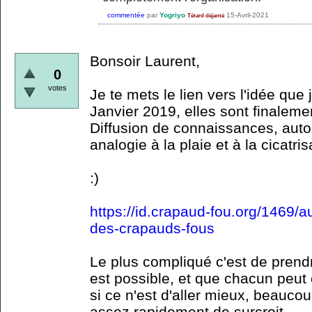
commentée
par
Yogriyo
15-Avril-2021
Tétard déjanté
Bonsoir Laurent,
0
votes
Je te mets le lien vers l'idée que
Janvier 2019, elles sont finaleme
Diffusion de connaissances, auto
analogie à la plaie et à la cicatrisa
:)
https://id.crapaud-fou.org/1469/a
des-crapauds-fous
Le plus compliqué c'est de pren
est possible, et que chacun peut
si ce n'est d'aller mieux, beauco
assez rapidement de surcroit.