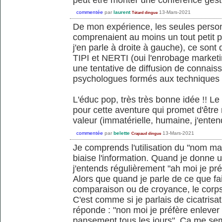
commentée
par
laurent
13-Mars-2021
Tétard dingue
De mon expérience, les seules personn
comprenaient au moins un tout petit p
j'en parle à droite à gauche), ce son
TIPI et NERTI (oui l'enrobage market
une tentative de diffusion de connais
psychologues formés aux techniques s
L'éduc pop, très très bonne idée !! Le
pour cette aventure qui promet d'être
valeur (immatérielle, humaine, j'enten
commentée
par
belette
13-Mars-2021
Crapaud dingue
Je comprends l'utilisation du "nom mar
biaise l'information. Quand je donne
j'entends régulièrement "ah moi je préf
Alors que quand je parle de ce que fait
comparaison ou de croyance, le corps f
C'est comme si je parlais de cicatrisa
réponde : "non moi je préfère enlever 
pansement tous les jours". Ca me se