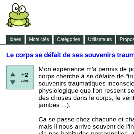
Idées
Mots clés
Catégories
Utilisateurs
Propos
Le corps se défait de ses souvenirs trau
Mon expérience m'a permis de po
+2
corps cherche à se défaire de "tru
votes
souvenirs traumatiques inconscie
physiologique que l'on ressent se
des choses dans le corps, le ventr
jambes ...).
Ca se passe chez chacune et cha
mais il nous arrive souvent de l'i
via nos habitudes personnelles, jus