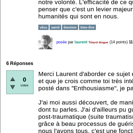
notre volonté. L'efficacité de ce
penser que c'est un levier majeur 
humanités qui sont en nous.
vécu
santé
émotion
bien-être
posée
par
laurent
(
14
points)
11
Tétard dingue
6
Réponses
Merci Laurent d'aborder ce sujet
0
et que je crois comme toi très int
votes
posté dans "Enthousiasme", je p
J'ai moi aussi découvert, de man
dont tu parles. J'ai d'ailleurs pu
post-traumatique (suite traumat
grâce à beau processus de guéri
nous l'avons tous, c'est une fonc