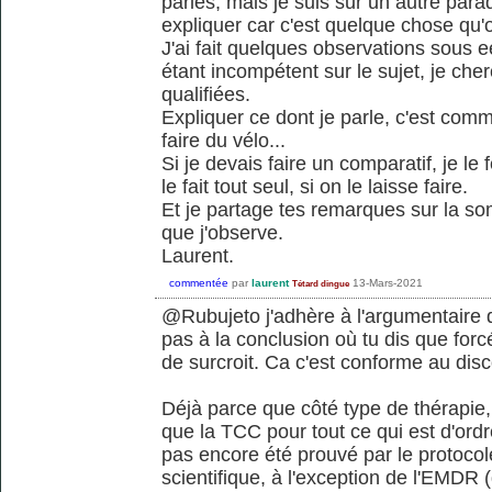
parles, mais je suis sur un autre paradi
expliquer car c'est quelque chose qu'o
J'ai fait quelques observations sous ee
étant incompétent sur le sujet, je ch
qualifiées.
Expliquer ce dont je parle, c'est com
faire du vélo...
Si je devais faire un comparatif, je le 
le fait tout seul, si on le laisse faire.
Et je partage tes remarques sur la som
que j'observe.
Laurent.
commentée
par
laurent
13-Mars-2021
Tétard dingue
@Rubujeto j'adhère à l'argumentaire 
pas à la conclusion où tu dis que for
de surcroit. Ca c'est conforme au dis
Déjà parce que côté type de thérapie, i
que la TCC pour tout ce qui est d'ord
pas encore été prouvé par le protocole
scientifique, à l'exception de l'EMDR