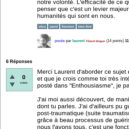
notre volonté. L'efficacité de ce
penser que c'est un levier majeur 
humanités qui sont en nous.
vécu
santé
émotion
bien-être
posée
par
laurent
(
14
points)
11
Tétard dingue
6
Réponses
Merci Laurent d'aborder ce sujet
0
et que je crois comme toi très int
votes
posté dans "Enthousiasme", je p
J'ai moi aussi découvert, de man
dont tu parles. J'ai d'ailleurs pu
post-traumatique (suite traumat
grâce à beau processus de guéri
nous l'avons tous, c'est une fonc