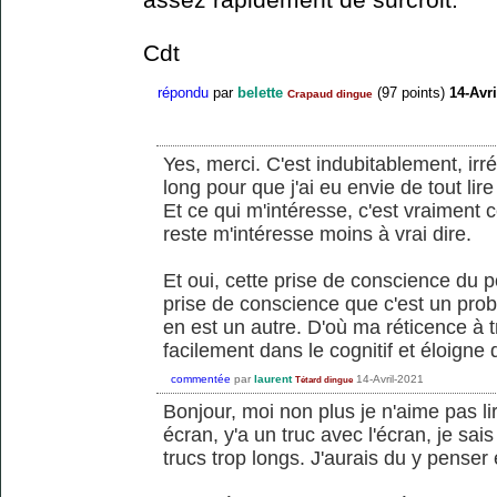
Cdt
répondu
par
belette
(
97
points)
14-Avri
Crapaud dingue
Yes, merci. C'est indubitablement, ir
long pour que j'ai eu envie de tout lire .
Et ce qui m'intéresse, c'est vraiment 
reste m'intéresse moins à vrai dire.
Et oui, cette prise de conscience du p
prise de conscience que c'est un prob
en est un autre. D'où ma réticence à 
facilement dans le cognitif et éloigne 
commentée
par
laurent
14-Avril-2021
Tétard dingue
Bonjour, moi non plus je n'aime pas l
écran, y'a un truc avec l'écran, je sai
trucs trop longs. J'aurais du y penser 