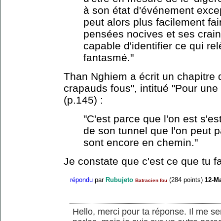
à son état d'événement except
peut alors plus facilement fai
pensées nocives et ses craint
capable d'identifier ce qui r
fantasmé."
Than Nghiem a écrit un chapitre 
crapauds fous", intitué "Pour une é
(p.145) :
"C'est parce que l'on est s'es
de son tunnel que l'on peut p
sont encore en chemin."
Je constate que c'est ce que tu fa
répondu
par
Rubujeto
(
284
points)
12-M
Batracien fou
Hello, merci pour ta réponse. Il me 