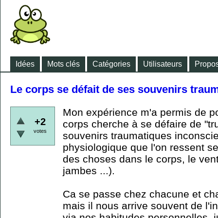
Idées
Mots clés
Catégories
Utilisateurs
Propos
Le corps se défait de ses souvenirs trau
Mon expérience m'a permis de po
+2
corps cherche à se défaire de "tru
votes
souvenirs traumatiques inconscie
physiologique que l'on ressent se
des choses dans le corps, le ventr
jambes ...).
Ca se passe chez chacune et cha
mais il nous arrive souvent de l'i
via nos habitudes personnelles, jus