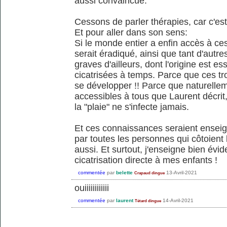
aussi convaincue.
Cessons de parler thérapies, car c'est
Et pour aller dans son sens:
Si le monde entier a enfin accès à c
serait éradiqué, ainsi que tant d'autr
graves d'ailleurs, dont l'origine est e
cicatrisées à temps. Parce que ces tr
se développer !! Parce que naturelleme
accessibles à tous que Laurent décrit, 
la "plaie" ne s'infecte jamais.
Et ces connaissances seraient ensei
par toutes les personnes qui côtoient 
aussi. Et surtout, j'enseigne bien év
cicatrisation directe à mes enfants !
commentée
par
belette
13-Avril-2021
Crapaud dingue
ouiiiiiiiiiiii
commentée
par
laurent
14-Avril-2021
Tétard dingue