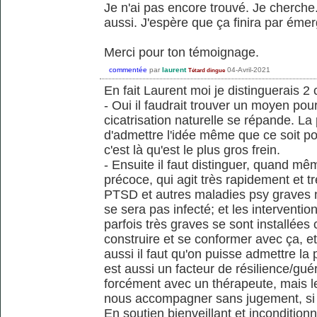
Je n'ai pas encore trouvé. Je cherche.
aussi. J'espère que ça finira par émer
Merci pour ton témoignage.
commentée
par
laurent
04-Avril-2021
Tétard dingue
En fait Laurent moi je distinguerais 2
- Oui il faudrait trouver un moyen po
cicatrisation naturelle se répande. La
d'admettre l'idée même que ce soit poss
c'est là qu'est le plus gros frein.
- Ensuite il faut distinguer, quand mêm
précoce, qui agit très rapidement et tr
PTSD et autres maladies psy graves 
se sera pas infecté; et les interventio
parfois très graves se sont installées 
construire et se conformer avec ça, et
aussi il faut qu'on puisse admettre la p
est aussi un facteur de résilience/gué
forcément avec un thérapeute, mais l
nous accompagner sans jugement, si o
En soutien bienveillant et inconditio