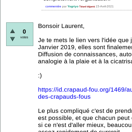
commentée
par
Yogriyo
15-Avril-2021
Tétard déjanté
Bonsoir Laurent,
0
votes
Je te mets le lien vers l'idée que
Janvier 2019, elles sont finaleme
Diffusion de connaissances, auto
analogie à la plaie et à la cicatrisa
:)
https://id.crapaud-fou.org/1469/a
des-crapauds-fous
Le plus compliqué c'est de pren
est possible, et que chacun peut
si ce n'est d'aller mieux, beauco
assez rapidement de surcroit.