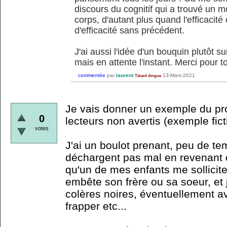
discours du cognitif qui a trouvé un m
corps, d'autant plus quand l'efficacit
d'efficacité sans précédent.
J'ai aussi l'idée d'un bouquin plutôt s
mais en attente l'instant. Merci pour to
commentée
par
laurent
13-Mars-2021
Tétard dingue
Je vais donner un exemple du pr
0
lecteurs non avertis (exemple ficti
votes
J'ai un boulot prenant, peu de te
déchargent pas mal en revenant de l
qu'un de mes enfants me sollici
embête son frère ou sa soeur, et 
colères noires, éventuellement a
frapper etc...