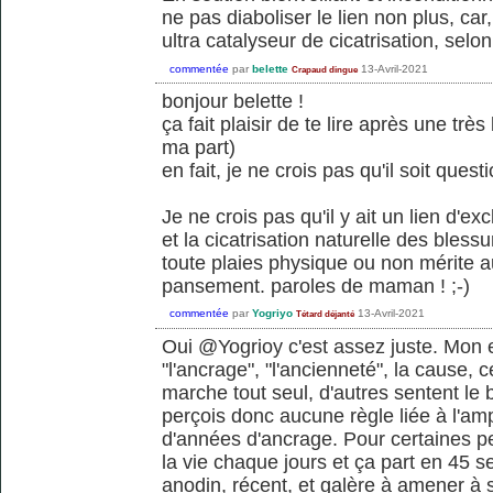
ne pas diaboliser le lien non plus, car, 
ultra catalyseur de cicatrisation, selo
commentée
par
belette
13-Avril-2021
Crapaud dingue
bonjour belette !
ça fait plaisir de te lire après une tr
ma part)
en fait, je ne crois pas qu'il soit quest
Je ne crois pas qu'il y ait un lien d'ex
et la cicatrisation naturelle des bless
toute plaies physique ou non mérite 
pansement. paroles de maman ! ;-)
commentée
par
Yogriyo
13-Avril-2021
Tétard déjanté
Oui @Yogrioy c'est assez juste. Mon 
"l'ancrage", "l'ancienneté", la cause, 
marche tout seul, d'autres sentent le
perçois donc aucune règle liée à l'ampl
d'années d'ancrage. Pour certaines pe
la vie chaque jours et ça part en 45 s
anodin, récent, et galère à amener à 