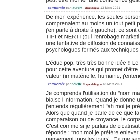
commentée
par
laurent
13-Mars-2021
Tétard dingue
De mon expérience, les seules personn
comprenaient au moins un tout petit p
j'en parle à droite à gauche), ce son
TIPI et NERTI (oui l'enrobage market
une tentative de diffusion de connais
psychologues formés aux techniques s
L'éduc pop, très très bonne idée !! Le
pour cette aventure qui promet d'être
valeur (immatérielle, humaine, j'enten
commentée
par
belette
13-Mars-2021
Crapaud dingue
Je comprends l'utilisation du "nom mar
biaise l'information. Quand je donne
j'entends régulièrement "ah moi je préf
Alors que quand je parle de ce que fait
comparaison ou de croyance, le corps f
C'est comme si je parlais de cicatrisa
réponde : "non moi je préfère enlever 
pansement tous les jours". Ca me se