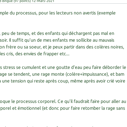
d dingue
(
97
points)
12-Mars-2021
mple du processus, pour les lecteurs non avertis (exemple
, peu de temps, et des enfants qui déchargent pas mal en
soir. Il suffit qu'un de mes enfants me sollicite au mauvais
frère ou sa soeur, et je peux partir dans des colères noires,
s cris, des envies de frapper etc...
es stress se cumulent et une goutte d'eau peu faire déborder le
isage se tendent, une rage monte (colère+impuissance), et bam
 a une tension qui reste après coup, même après avoir crié voire
oque le processus corporel. Ce qu'il faudrait faire pour aller au
porel et émotionnel (et donc pour faire retomber la rage sans