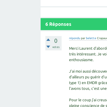
6
Réponses
répondu
par
belette
Crapau
0
votes
Merci Laurent d'abord
très intéressant. Je v
enthousiasme.
J'ai moi aussi découve
d'ailleurs pu guérir d
type 1) en EMDR grâce
l'avons tous, c'est un
Pour le coup j'ai creusé
pleine conscience de s