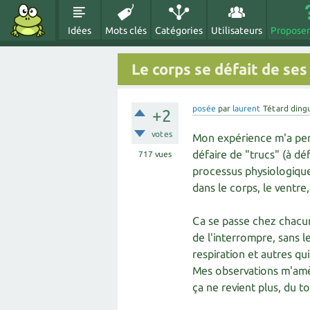
Idées
Mots clés
Catégories
Utilisateurs
Proposer
Le corps se défait de se
posée
par
laurent
Tétard ding
+2
votes
Mon expérience m'a per
défaire de "trucs" (à dé
717
vues
processus physiologique
dans le corps, le ventre, 
Ca se passe chez chacun
de l'interrompre, sans le
respiration et autres qu
Mes observations m'amèn
ça ne revient plus, du to