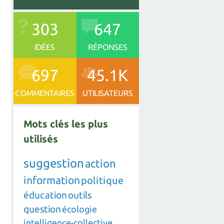
303
647
IDÉES
RÉPONSES
697
45.1K
COMMENTAIRES
UTILISATEURS
Mots clés les plus
utilisés
suggestion
action
information
politique
éducation
outils
question
écologie
intelligence-collective