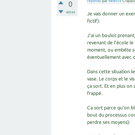
répondu
par
belette
Crapau
0
votes
Je vais donner un exe
fictif):
J'ai un boulot prenant
revenant de l'école le 
moment, ou embête son 
éventuellement avec de
Dans cette situation l
vase. Le corps et le v
ça sort. Et en plus on
frappé.
Ca sort parce qu'on bl
bout du processus cor
perdre ses moyens):