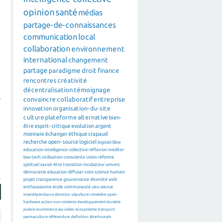
opinion
santé
médias
partage-de-connaissances
communication
local
collaboration
environnement
international
changement
partage
paradigme
droit
finance
rencontres
créativité
décentralisation
témoignage
l
convaincre
collaboratif
entreprise
innovation
organisation-du-site
culture
plateforme
alternative
bien-
être
esprit-critique
evolution
argent
monnaie
échanger
éthique
crapaud
recherche
open-source
logiciel
logiciel-libre
education-intelligence-collective-réflexion
méditer
low-tech
civilisation-consciente
union
réforme
spirituel
savoir-être
transition
incubateur
univers
démocratie
education
diffuser
vote
science
humain
projet
transparence
gouvernance
diversité
web
enthousiasme
école
communauté
zéro-déchet
interdépendance
émotion
sépulture
cimetière
open-
hardware
action-non-violente
developpement-durable
poésie
ecommerce
jeu-video
ecosysteme
transport
permaculture
référendum
definition
être-humain