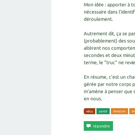
Mon idée : apporter à to
nécessaire dans l'identi
déroulement.
Autrement dit, ça se p
(probablement) des souv
altèrent nos comporteme
secondes et deux minute
terme, le "truc" ne revie
En résume, c'est un ch
gérée par notre corps p
m'amène à penser que c'
en nous.
vécu
santé
émotion
bi