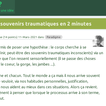
 une idée
s souvenirs traumatiques en 2 minutes
ue
(
14
points)
11-Mars-2021
dans
Paradigme
mis de poser une hypothèse : le corps cherche à se
finir, peut-être des souvenirs traumatiques inconscients) via un
 que l'on ressent sensoriellement (il se passe des choses
le coeur, la gorge, les jambes ...).
e et chacun. Tout le monde a ça mais il nous arrive souvent
 vouloir, via nos habitudes personnelles, justification,
i nous aident au mieux dans ces situations. Alors ça revient.
ent à penser que lorsque le processus arrive à son terme,
ut.